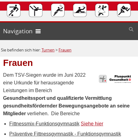
Willkommen
Navigation
Verein
Sie befinden sich hier:
Turnen
>
Frauen
Fußball
Unser Verein
Frauen
Turnen
Spaß am Fußball
Vorstand
Dem TSV-Siegen wurde im Juni 2022
Tennis
aktiv mitmachen
Abteilungsvorstand
Mitglied werden
Vorstandsmitglieder
eine Urkunde für herausragende
Leistungen im Bereich
Tischtennis
Schlagen Sie bei uns auf
Aktuelles
Mannschaften
Kontakt
Satzung
Gesundheitssport und qualifizierte Vermittlung
Tanzsport
kurz erklärt
Abteilungsvorstand
gesundheitsfördernder Bewegungsangebote an seine
Abteilungsvorstand
Spielberichte
Herren
Sponsoring
Kontakt Formular
Mitglieder
verliehen. Die Bereiche
Leichtathletik
Tanzen beim TSV
Mannschaft
Mitgliedschaft und Beiträge
Kinder und Jugendliche
Schiedsrichter
Jugend
Geschichte
Impressum
Unsere Sponsoren
Fittnessmix-Funktionsgymnastik
Siehe hier
Badminton
bei unserem TSV
Aktuelles
Sportstätte
Tennisanlage
Präventive Fittnessgymnastik - Funktionsgymnastik
Männer und Frauen
Förderkreis
Alte Herren
Downloads
Rechtliche Hinweise
Kontaktformular