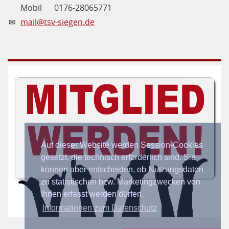
Mobil
0176-28065771
✉
mail@tsv-siegen.de
Auf dieser Website werden Session-Cookies
gesetzt, die technisch erforderlich sind. Sie
können aber entscheiden, ob Nutzungsdaten
zu statistischen bzw. Marketingzwecken von
Ihnen erfasst werden dürfen.
Informationen zum Datenschutz